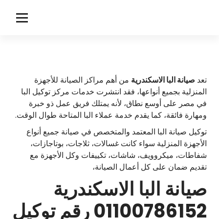
لتجاوز
لى
ا
توكيل صيانة البا
لمحتوى
ل
ب
ا
تعد
صيانة البا الاسكندرية
من أهم مراكز الصيانة للأجهزة
المنزلية بجميع أنواعها، فقد انتشرت خدمات مركز توكيل البا
في مصر على أوسع نطاق، لأنه يمتلك فريق عمل ذو خبرة
ومهارة فائقة، كما يقدم خدمة عملاء البا المتاحة طوال الوقت.
توكيل صيانة البا المعتمد والمتخصص في صيانة جميع أنواع
الأجهزة المنزلية سواء كانت غسالات، ثلاجات، بوتاجازات،
شفاطات، ميكروويف، شاشات، تكييفات وكل الأجهزة مع
تقديم ضمان على كل أعمال الصيانة،
صيانة البا الاسكندرية
01100786152 رقم توكيل