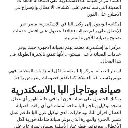
اعتماد مركز صيانة البا الاسكندرية على استخدام المعدات
الحديثة التي تساعدهم على اكتشاف الاعطال والإسراع في
الاصلاح على الفور.
إمكانية الوصول إلى وكيل البا في الإسكندرية، مصر عبر
الإتصال على رقم صياانة elba للحصول على افضل خدمات
تصليح وصيانه للأجهزة المنزلية.
مركز البا إسكندرية معتمد يهتم بصيانة الاجهزة حيث يوفر
خدمات الصيانة بأعلى مستوى، لأنها تتمتع بالخبرة الطويلة في
هذا المجال.
اسعار الصيانة بمركز إلبا مناسبة لكل الميزانيات المختلفة فهي
تهتم بكسب ثقة العملاء، كما تقدم خصومات وعروض رائعة.
صيانة بوتاجاز البا بالاسكندرية
يمكنك الحصول على صيانة فرن البا في حالة ظهور أي عطل
ستجد توكيل بوتاجاز البا متاحة أمامك في أي وقت، لصيانة
اعطال افران البا، بوتاجازات، لدى توكيل فرن البا طاقم عمل
يتميز بالخبرة والمهارة الذي يوفر صيانة شاملة فورية لكل
الأعطال، مع توفير قطع غيار الأصلية بضمان لمدة عام على