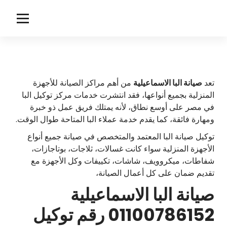
لتجاوز
لى
ا
توكيل صيانة البا
لمحتوى
ل
ب
ا
تعد
صيانة البا الاسماعيلية
من أهم مراكز الصيانة للأجهزة
المنزلية بجميع أنواعها، فقد انتشرت خدمات مركز توكيل البا
في مصر على أوسع نطاق، لأنه يمتلك فريق عمل ذو خبرة
ومهارة فائقة، كما يقدم خدمة عملاء البا المتاحة طوال الوقت.
توكيل صيانة البا المعتمد والمتخصص في صيانة جميع أنواع
الأجهزة المنزلية سواء كانت غسالات، ثلاجات، بوتاجازات،
شفاطات، ميكروويف، شاشات، تكييفات وكل الأجهزة مع
تقديم ضمان على كل أعمال الصيانة،
صيانة البا الاسماعيلية
01100786152 رقم توكيل