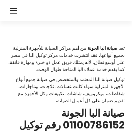
لتجاوز
لى
ا
توكيل صيانة البا
لمحتوى
ل
ب
ا
تعد
صيانة البا الجونة
من أهم مراكز الصيانة للأجهزة المنزلية
بجميع أنواعها، فقد انتشرت خدمات مركز توكيل البا في مصر
على أوسع نطاق، لأنه يمتلك فريق عمل ذو خبرة ومهارة فائقة،
كما يقدم خدمة عملاء البا المتاحة طوال الوقت.
توكيل صيانة البا المعتمد والمتخصص في صيانة جميع أنواع
الأجهزة المنزلية سواء كانت غسالات، ثلاجات، بوتاجازات،
شفاطات، ميكروويف، شاشات، تكييفات وكل الأجهزة مع
تقديم ضمان على كل أعمال الصيانة،
صيانة البا الجونة
01100786152 رقم توكيل