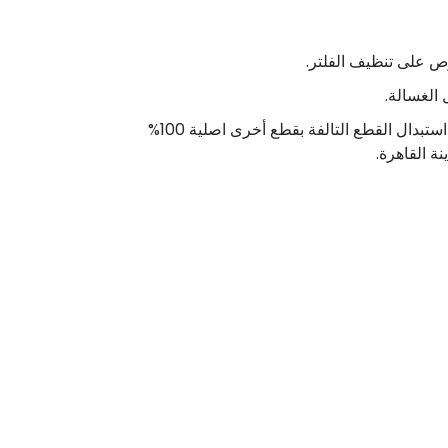
ص على تنظيف الفلتر.
الغسالة.
اتصل على رقم خدمة مركز توكيل صيانة ألبا مصر واحصل على خدمة صيانة اجهزة كهربائية بأقل سعر ممكن، فضلاً عن استبدال القطع التالفة بقطع أخرى اصلية 100%