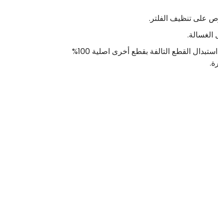
ص على تنظيف الفلتر.
الغسالة.
اتصل على رقم خدمة مركز توكيل صيانة ألبا مصر واحصل على خدمة صيانة اجهزة كهربائية بأقل سعر ممكن، فضلاً عن استبدال القطع التالفة بقطع أخرى اصلية 100%