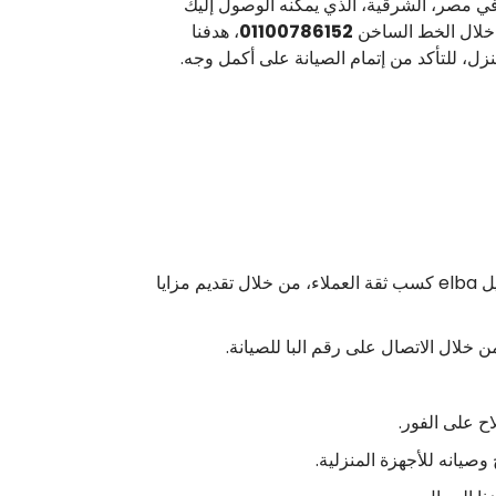
ي مصر، الشرقية، الذي يمكنه الوصول إليك
ن خلال الخط الساخن
01100786152
، هدفنا
زل، للتأكد من إتمام الصيانة على أكمل وجه.
الجميع يتساءل عن السبب الأساسي حول انتشار خدمات توكيل مركز البا مصر على أوسع نطاق، فقد استطاع مركز توكيل elba كسب ثقة العملاء، من خلال تقديم مزايا
ن خلال الاتصال على رقم البا للصيانة.
ح على الفور.