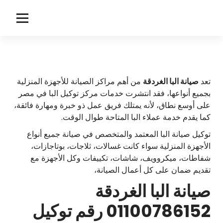
لتجاوز
لى
ا
توكيل صيانة البا
لمحتوى
ل
ب
ا
تعد
صيانة البا الغردقة
من أهم مراكز الصيانة للأجهزة المنزلية
بجميع أنواعها، فقد انتشرت خدمات مركز توكيل البا في مصر
على أوسع نطاق، لأنه يمتلك فريق عمل ذو خبرة ومهارة فائقة،
كما يقدم خدمة عملاء البا المتاحة طوال الوقت.
توكيل صيانة البا المعتمد والمتخصص في صيانة جميع أنواع
الأجهزة المنزلية سواء كانت غسالات، ثلاجات، بوتاجازات،
شفاطات، ميكروويف، شاشات، تكييفات وكل الأجهزة مع
تقديم ضمان على كل أعمال الصيانة،
صيانة البا الغردقة
01100786152 رقم توكيل