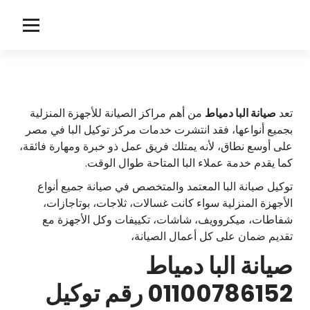
لتجاوز
لى
ا
توكيل صيانة البا
لمحتوى
ل
ب
ا
تعد
صيانة البا دمياط
من أهم مراكز الصيانة للأجهزة المنزلية
بجميع أنواعها، فقد انتشرت خدمات مركز توكيل البا في مصر
على أوسع نطاق، لأنه يمتلك فريق عمل ذو خبرة ومهارة فائقة،
كما يقدم خدمة عملاء البا المتاحة طوال الوقت.
توكيل صيانة البا المعتمد والمتخصص في صيانة جميع أنواع
الأجهزة المنزلية سواء كانت غسالات، ثلاجات، بوتاجازات،
شفاطات، ميكروويف، شاشات، تكييفات وكل الأجهزة مع
تقديم ضمان على كل أعمال الصيانة،
صيانة البا دمياط
01100786152 رقم توكيل