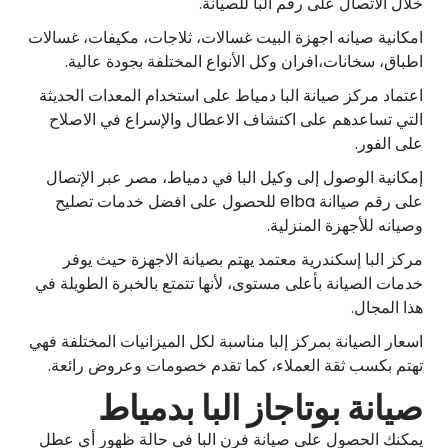
خلال الاتصال على رقم البا للصيانة.
امكانية صيانه اجهزة البيت غسالات، ثلاجات، مكيفات، غسالات
اطباق، سخانات،افران وكل الأنواع المختلفة بجودة عالية.
اعتماد مركز صيانة البا دمياط على استخدام المعدات الحديثة
التي تساعدهم على اكتشاف الاعطال والإسراع في الاصلاح
على الفور.
إمكانية الوصول إلى وكيل البا في دمياط، مصر عبر الإتصال
على رقم صياانة elba للحصول على افضل خدمات تصليح
وصيانه للأجهزة المنزلية.
مركز البا إسكندرية معتمد يهتم بصيانة الاجهزة حيث يوفر
خدمات الصيانة بأعلى مستوى، لأنها تتمتع بالخبرة الطويلة في
هذا المجال.
اسعار الصيانة بمركز إلبا مناسبة لكل الميزانيات المختلفة فهي
تهتم بكسب ثقة العملاء، كما تقدم خصومات وعروض رائعة.
صيانة بوتاجاز البا بدمياط
يمكنك الحصول على صيانة فرن البا في حالة ظهور أي عطل