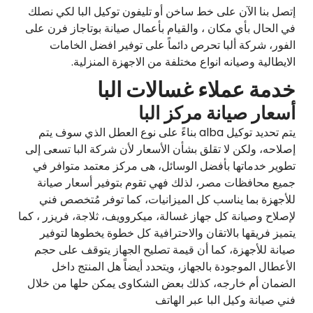
إتصل بنا الآن على خط ساخن أو تليفون توكيل البا لكي نصلك
في الحال بأي مكان ، والقيام بأعمال صيانة بوتاجاز فرن على
الفور، شركة ألبا تحرص دائماً على توفير افضل الخامات
الايطالية وصيانه انواع مختلفة من الاجهزة المنزلية.
خدمة عملاء غسالات البا
أسعار صيانة مركز البا
يتم تحديد توكيل alba بناءً على نوع العطل الذي سوف يتم
إصلاحه، ولكن لا تقلق بشأن الأسعار لأن شركة البا تسعى إلى
تطوير خدماتها بأفضل الوسائل، هى مركز معتمد متوافر في
جميع محافظات مصر، لذلك فهي تقوم بتوفير أسعار صيانة
للأجهزة بما يناسب كل الميزانيات، كما توفر مُتخصص فني
لإصلاح وصيانة كل جهاز غسالة، ميكروويف، ثلاجة، فريزر ، كما
يتميز فريقها بالاتقان والاحترافية كل خطوة يخطوها لتوفير
صيانة للأجهزة، كما أن قيمة تصليح الجهاز يتوقف على حجم
الأعطال الموجودة بالجهاز، ويتحدد أيضاً هل المنتج داخل
الضمان أم خارجه، كذلك بعض الشكاوى يمكن حلها من خلال
فني صيانة وكيل البا عبر الهاتف