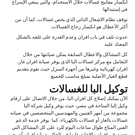
انكسار مفاتيح غسالات خلال الاستخدام، والتي ينبغي الإسراع
في إستبدالها.
توقف نظام الاشعال الذاتي الذي يخص غسالات، كما أن من
أكثر الأعطال هو انكسار زجاج الغسالات.
حدوث تلف في باب افران وعدم القدرة على غلقه بالشكل
المعتاد عليه.
كل المشاكل والاعطال السابقة يمكن صيانتها من خلال
التعامل مع مركز غسالات البا الذي يوفر صيانة افران غاز،
افران كهربائية وغيرها من أجهزة المنزل حيث نقوم بتقديم
قطع الغيار الأصلية بمبلغ مناسب للجميع.
توكيل البا للغسالات
الآن يمكنك إصلاح كل افران البا، من خلال الاتصال على ارقام
وكيل إلبا المتاحة في مصر، حيث يوفر وكيل شركة البا
مجموعة من أمهر الفنيين والمهندسين المتخصصين في صيانه
غسالات بالغاز أو غسالات بالكهرباء، كما يوفر خدمة الدعم
الفني المتاح طوال ساعات اليوم للرد على كل المشاكل التي
تحدث في افران والاجابة عليها في الحال، صيانة افران أصبحت