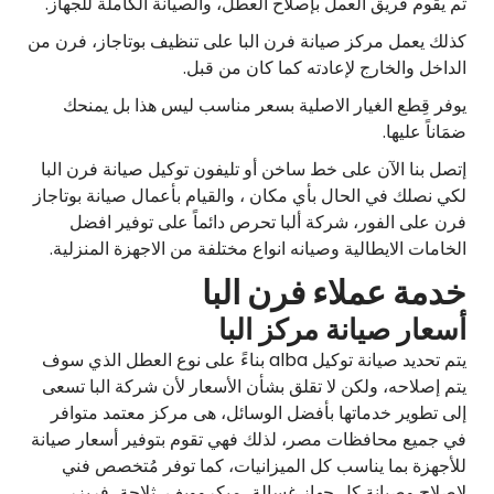
ثم يقوم فريق العمل بإصلاح العطل، والصيانة الكاملة للجهاز.
كذلك يعمل مركز صيانة فرن البا على تنظيف بوتاجاز، فرن من
الداخل والخارج لإعادته كما كان من قبل.
يوفر قِطع الغيار الاصلية بسعر مناسب ليس هذا بل يمنحك
ضمَاناً عليها.
إتصل بنا الآن على خط ساخن أو تليفون توكيل صيانة فرن البا
لكي نصلك في الحال بأي مكان ، والقيام بأعمال صيانة بوتاجاز
فرن على الفور، شركة ألبا تحرص دائماً على توفير افضل
الخامات الايطالية وصيانه انواع مختلفة من الاجهزة المنزلية.
خدمة عملاء فرن البا
أسعار صيانة مركز البا
يتم تحديد صيانة توكيل alba بناءً على نوع العطل الذي سوف
يتم إصلاحه، ولكن لا تقلق بشأن الأسعار لأن شركة البا تسعى
إلى تطوير خدماتها بأفضل الوسائل، هى مركز معتمد متوافر
في جميع محافظات مصر، لذلك فهي تقوم بتوفير أسعار صيانة
للأجهزة بما يناسب كل الميزانيات، كما توفر مُتخصص فني
لإصلاح وصيانة كل جهاز غسالة، ميكروويف، ثلاجة، فريزر